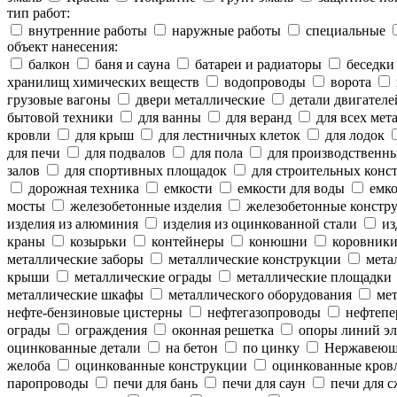
тип работ:
внутренние работы
наружные работы
специальные
объект нанесения:
балкон
баня и сауна
батареи и радиаторы
беседки
хранилищ химических веществ
водопроводы
ворота
грузовые вагоны
двери металлические
детали двигателе
бытовой техники
для ванны
для веранд
для всех мет
кровли
для крыш
для лестничных клеток
для лодок
для печи
для подвалов
для пола
для производственн
залов
для спортивных площадок
для строительных конс
дорожная техника
емкости
емкости для воды
емко
мосты
железобетонные изделия
железобетонные констр
изделия из алюминия
изделия из оцинкованной стали
из
краны
козырьки
контейнеры
конюшни
коровник
металлические заборы
металлические конструкции
метал
крыши
металлические ограды
металлические площадки
металлические шкафы
металлического оборудования
мет
нефте-бензиновые цистерны
нефтегазопроводы
нефтепе
ограды
ограждения
оконная решетка
опоры линий эл
оцинкованные детали
на бетон
по цинку
Нержавеющ
желоба
оцинкованные конструкции
оцинкованные кров
паропроводы
печи для бань
печи для саун
печи для с