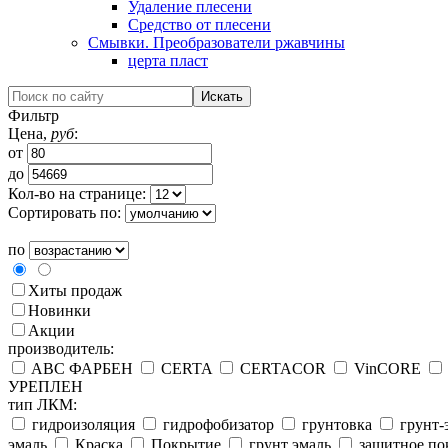
Удаление плесени
Средство от плесени
Смывки. Преобразователи ржавчины
церта пласт
Фильтр
Цена,
руб
:
от
до
Кол-во на странице:
Сортировать по:
по
Хиты продаж
Новинки
Акции
производитель:
ABC ФАРБЕН
CERTA
CERTACOR
VinCORE
УРЕПЛЕН
тип ЛКМ:
гидроизоляция
гидрофобизатор
грунтовка
грунт-
эмаль
Краска
Покрытие
грунт эмаль
защитное по