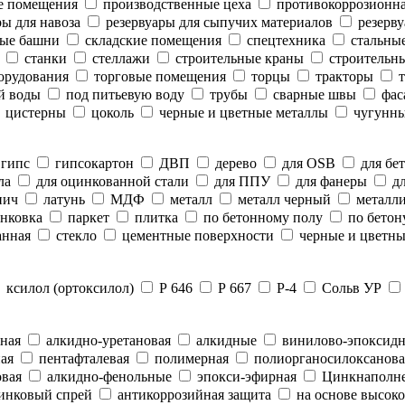
е помещения
производственные цеха
противокоррозионн
ы для навоза
резервуары для сыпучих материалов
резерву
ые башни
складские помещения
спецтехника
стальны
станки
стеллажи
строительные краны
строительны
орудования
торговые помещения
торцы
тракторы
т
й воды
под питьевую воду
трубы
сварные швы
фас
цистерны
цоколь
черные и цветные металлы
чугунны
гипс
гипсокартон
ДВП
дерево
для OSB
для бе
ла
для оцинкованной стали
для ППУ
для фанеры
дл
пич
латунь
МДФ
металл
металл черный
металли
нковка
паркет
плитка
по бетонному полу
по бетон
анная
стекло
цементные поверхности
черные и цветны
ксилол (ортоксилол)
Р 646
Р 667
Р-4
Сольв УР
ная
алкидно-уретановая
алкидные
винилово-эпоксид
ая
пентафталевая
полимерная
полиорганосилоксанова
вая
алкидно-фенольные
эпокси-эфирная
Цинкнаполн
инковый спрей
антикоррозийная защита
на основе высоко