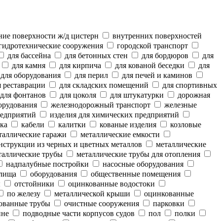
ие поверхности ж/д цистерн
внутренних поверхностей
гидротехнические сооружения
городской транспорт
для бассейна
для бетонных стен
для бордюров
для
для камня
для кирпича
для кованой беседки
для
для оборудования
для перил
для печей и каминов
 реставрации
для складских помещений
для спортивных
для фонтанов
для цоколя
для штукатурки
дорожная
орудования
железнодорожный транспорт
железные
редприятий
изделия для химических предприятий
ка
кабели
калитки
кованые изделия
козловые
аллические гаражи
металлические емкости
нструкции из черных и цветных металлов
металлические
аллические трубы
металлические трубы для отопления
надпалубные постройки
насосные оборудования
лища
оборудования
общественные помещения
ы
отстойники
оцинкованные водостоки
по железу
металлической крыши
оцинкованные
ованные трубы
очистные сооружения
парковки
ине
подводные части корпусов судов
пол
полки