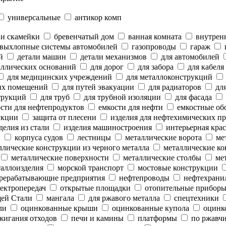
универсальные
антикор комп
 и скамейки
бревенчатый дом
ванная комната
внутренн
выхлопные системы автомобилей
газопроводы
гараж
й
детали машин
детали механизмов
для автомобилей
аллических оснований
для дорог
для забора
для кабеля
для медицинских учреждений
для металлоконструкций
ых помещений
для путей эвакуации
для радиаторов
для
трукций
для труб
для трубной изоляции
для фасада
сти для нефтепродуктов
емкости для нефти
емкостные об
укции
защита от плесени
изделия для нефтехимических п
делия из стали
изделия машиностроения
интерьерная крас
и
корпуса судов
лестницы
металлические ворота
мет
лические конструкции из черного металла
металлические ко
металлические поверхности
металлические столбы
мет
аллоизделия
морской транспорт
мостовые конструкции
рерабатывающие предприятия
нефтепроводы
нефтехрани
ектропередач
открытые площадки
отопительные прибор
ей Стали
мангала
для ржавого металла
спецтехники
ли
оцинкованные крыши
оцинкованные купола
оцинк
жигания отходов
печи и камины
платформы
по ржавч