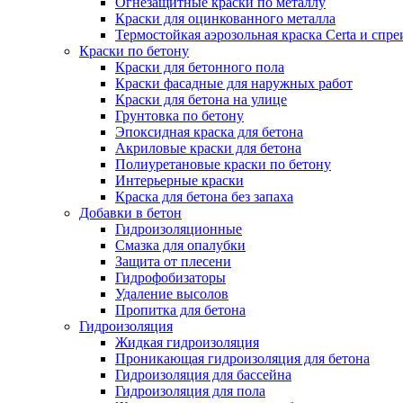
Огнезащитные краски по металлу
Краски для оцинкованного металла
Термостойкая аэрозольная краска Certa и спре
Краски по бетону
Краски для бетонного пола
Краски фасадные для наружных работ
Краски для бетона на улице
Грунтовка по бетону
Эпоксидная краска для бетона
Акриловые краски для бетона
Полиуретановые краски по бетону
Интерьерные краски
Краска для бетона без запаха
Добавки в бетон
Гидроизоляционные
Смазка для опалубки
Защита от плесени
Гидрофобизаторы
Удаление высолов
Пропитка для бетона
Гидроизоляция
Жидкая гидроизоляция
Проникающая гидроизоляция для бетона
Гидроизоляция для бассейна
Гидроизоляция для пола