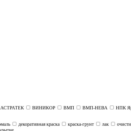
АСТРАТЕК
ВИНИКОР
ВМП
ВМП-НЕВА
НПК Я
эмаль
декоративная краска
краска-грунт
лак
очисти
крытие