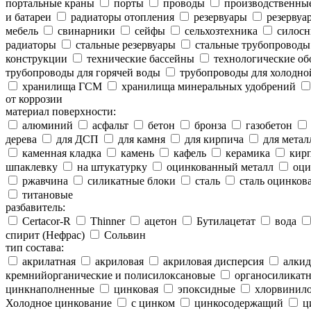
портальные краны
порты
проводы
производственны
и батареи
радиаторы отопления
резервуары
резервуар
мебель
свинарники
сейфы
сельхозтехника
силосн
радиаторы
стальные резервуары
стальные трубопроводы
конструкции
технические бассейны
технологические об
трубопроводы для горячей воды
трубопроводы для холодно
хранилища ГСМ
хранилища минеральных удобрений
от коррозии
материал поверхности:
алюминий
асфальт
бетон
бронза
газобетон
дерева
для ДСП
для камня
для кирпича
для метал
каменная кладка
камень
кафель
керамика
кир
шпаклевку
на штукатурку
оцинкованный металл
оци
ржавчина
силикатные блоки
сталь
сталь оцинков
титановые
разбавитель:
Certacor-R
Thinner
ацетон
Бутилацетат
вода
спирит (Нефрас)
Сольвин
тип состава:
акрилатная
акриловая
акриловая дисперсия
алкид
кремнийорганические и полисилоксановые
органосиликатн
цинкнаполненные
цинковая
эпоксидные
хлорвинило
Холодное цинкование
с цинком
цинкосодержащий
ц