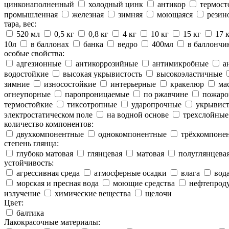
цинконаполненный
холодный цинк
антикор
термост
промышленная
железная
зимняя
моющаяся
резин
тара, вес:
520 мл
0,5 кг
0,8 кг
4 кг
10 кг
15 кг
17 
10л
в баллонах
банка
ведро
400мл
в баллончи
особые свойства:
адгезионные
антикоррозийные
антимикробные
а
водостойкие
высокая укрывистость
высокоэластичные
зимние
износостойкие
интерьерные
кракелюр
ма
огнеупорные
паропроницаемые
по ржавчине
пожаро
термостойкие
тиксотропные
ударопрочные
укрывис
электростатическом поле
на водной основе
трехслойные
количество компонентов:
двухкомпонентные
однокомпонентные
трёхкомпоне
степень глянца:
глубоко матовая
глянцевая
матовая
полуглянцева
устойчивость:
агрессивная среда
атмосферные осадки
влага
вод
морская и пресная вода
моющие средства
нефтепрод
излучение
химические вещества
щелочи
Цвет:
балтика
Лакокрасочные материалы: