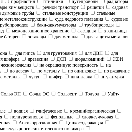
ая
профнастил
птичники
путепроводы
радиаторы
ары хим.веществ
речной транспорт
решетки
садовая
е дымовые трубы
стальные конструкции
стальные
е металлоконструкции
суда ледового плавания
судовые
рубопроводов
баки-аккумуляторы
трубопроводы
ад
межоперационное хранение
фасадная
хранилища
е батареи
эстакады
для металла
для защиты металлов
тона
для гипса
для грунтования
для ДВП
для
я шифера
древесина
ДСП
дюралюминий
ЖБИ
ческие изделия
на окрашенную поверхность
на
у
по дереву
по металлу
по оцинковке
по ржавчине
е металлы
чугун
шифер
шпатлевка
штукатурка
Сольв ЭП
Сольв ЭС
Сольвент
Толуол
Уайт-
ные
водная
глифталевые
кремнийорганическая
я
полиуретановая
фенольные
хлоркаучуковая
енная
Антикоррозионная
Цинкосодержащая
молекулярного синтетического полимера