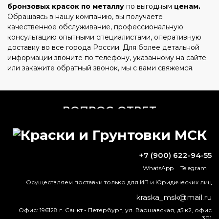
бронзовых красок по металлу
по выгодным
ценам.
Обращаясь в нашу компанию, вы получаете
качественное обслуживание, профессиональную
консультацию опытными специалистами, оперативную
доставку во все города России. Для более детальной
информации звоните по телефону, указанному на сайте
или закажите обратный звонок, мы с вами свяжемся.
ВОПРОС-ОТВЕТ
Для чего нужен цинк простыми
словами?
+7 (900) 622-94-55
Сколько сохнет цинковый грунт?
WhatsApp
Telegram
Осуществляем поставки только для ИП и Юридических лиц
Как долго прослужит
kraska_msk@mail.ru
противоскользящая краска?
Офис:
196128 г. Санкт - Петербург, ул. Варшавская, д5 к2, офис
301