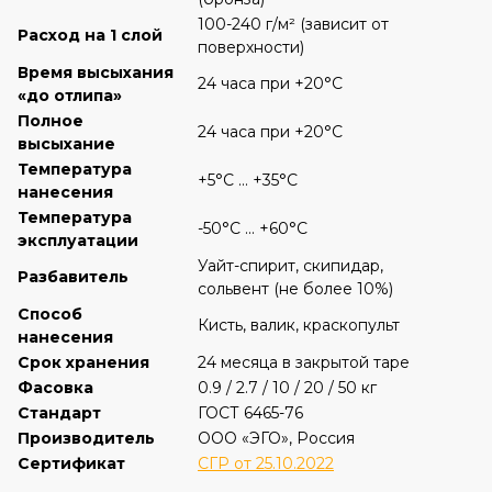
100-240 г/м² (зависит от
Расход на 1 слой
поверхности)
Время высыхания
24 часа при +20°C
«до отлипа»
Полное
24 часа при +20°C
высыхание
Температура
+5°C ... +35°C
нанесения
Температура
-50°C ... +60°C
эксплуатации
Уайт-спирит, скипидар,
Разбавитель
сольвент (не более 10%)
Способ
Кисть, валик, краскопульт
нанесения
Срок хранения
24 месяца в закрытой таре
Фасовка
0.9 / 2.7 / 10 / 20 / 50 кг
Стандарт
ГОСТ 6465-76
Производитель
ООО «ЭГО», Россия
Сертификат
СГР от 25.10.2022