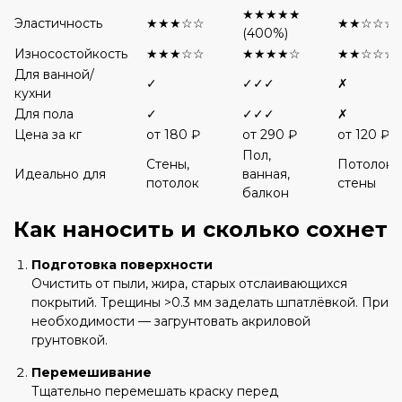
★★★★★
Эластичность
★★★☆☆
★★☆☆☆
(400%)
Износостойкость
★★★☆☆
★★★★☆
★★☆☆☆
Для ванной/
✓
✓✓✓
✗
кухни
Для пола
✓
✓✓✓
✗
Цена за кг
от 180 ₽
от 290 ₽
от 120 ₽
Пол,
Стены,
Потолок, 
Идеально для
ванная,
потолок
стены
балкон
Как наносить и сколько сохнет
Подготовка поверхности
Очистить от пыли, жира, старых отслаивающихся
покрытий. Трещины >0.3 мм заделать шпатлёвкой. При
необходимости — загрунтовать акриловой
грунтовкой.
Перемешивание
Тщательно перемешать краску перед