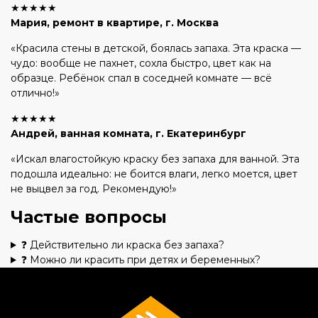
★★★★★
Мария, ремонт в квартире, г. Москва
«Красила стены в детской, боялась запаха. Эта краска —
чудо: вообще не пахнет, сохла быстро, цвет как на
образце. Ребёнок спал в соседней комнате — всё
отлично!»
★★★★★
Андрей, ванная комната, г. Екатеринбург
«Искал влагостойкую краску без запаха для ванной. Эта
подошла идеально: не боится влаги, легко моется, цвет
не выцвел за год. Рекомендую!»
Частые вопросы
❓ Действительно ли краска без запаха?
❓ Можно ли красить при детях и беременных?
❓ Подойдёт ли для ванной и кухни?
❓ Сколько сохнет краска без запаха?
❓ Можно ли колеровать краску без запаха?