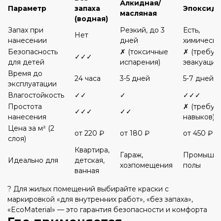
Алкидная/
Параметр
запаха
Эпоксидн
масляная
(водная)
Запах при
Резкий, до 3
Есть,
Нет
нанесении
дней
химическ
Безопасность
✗ (токсичные
✗ (требуе
✓✓✓
для детей
испарения)
эвакуации
Время до
24 часа
3-5 дней
5-7 дней
эксплуатации
Влагостойкость
✓✓
✓
✓✓✓
Простота
✗ (требуе
✓✓✓
✓✓
нанесения
навыков)
Цена за м² (2
от 220 ₽
от 180 ₽
от 450 ₽
слоя)
Квартира,
Гараж,
Промышл
Идеально для
детская,
хозпомещения
полы
ванная
? Для жилых помещений выбирайте краски с
маркировкой «для внутренних работ», «без запаха»,
«EcoMaterial» — это гарантия безопасности и комфорта