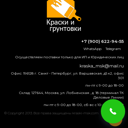
ВОПРОС-ОТВЕТ
Можно ли красить ПФ-115 при
минусовой температуре?
+7 (900) 622-94-55
Чем покрыты желтые болты?
WhatsApp
Telegram
Осуществляем поставки только для ИП и Юридических лиц
Можно ли красить на улице при
kraska_msk@mail.ru
температуре 40 градусов?
Офис:
196128 г. Санкт - Петербург, ул. Варшавская, д5 к2, офис
301
Какую краску можно использовать при
минусовой температуре?
пн-пт с 9-00 до 18-00
Склад:
127644, Москва, ул. Лобненская , д. 18 (терминал ТК
Деловые Линии)
пн-пт с 9-00 до 18-00, сб-вс с 10-00 до 16-00
краска
эмаль
металлу
купить
грунт
металла
© Copyright 2013. Все права защищены kraski-msk.com
egocolor
грунтовка