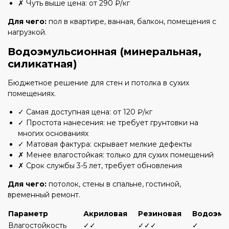
✗ Чуть выше цена: от 290 ₽/кг
Для чего:
пол в квартире, ванная, балкон, помещения с
нагрузкой.
Водоэмульсионная (минеральная,
силикатная)
Бюджетное решение для стен и потолка в сухих
помещениях.
✓ Самая доступная цена: от 120 ₽/кг
✓ Простота нанесения: не требует грунтовки на
многих основаниях
✓ Матовая фактура: скрывает мелкие дефекты
✗ Менее влагостойкая: только для сухих помещений
✗ Срок службы 3-5 лет, требует обновления
Для чего:
потолок, стены в спальне, гостиной,
временный ремонт.
Параметр
Акриловая
Резиновая
Водоэму
Влагостойкость
✓✓
✓✓✓
✓