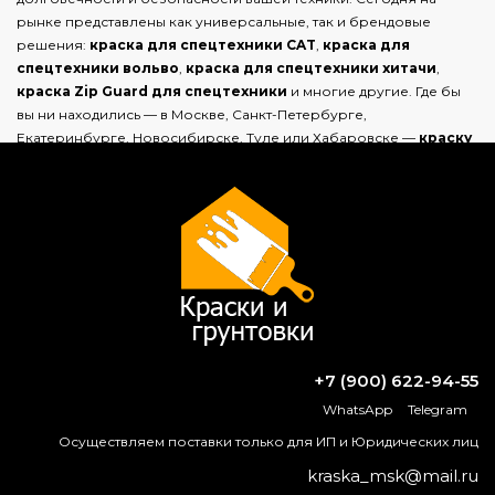
рынке представлены как универсальные, так и брендовые
решения:
краска для спецтехники CAT
,
краска для
спецтехники вольво
,
краска для спецтехники хитачи
,
краска Zip Guard для спецтехники
и многие другие. Где бы
вы ни находились — в Москве, Санкт-Петербурге,
Екатеринбурге, Новосибирске, Туле или Хабаровске —
краску
для спецтехники можно купить
с учётом всех требований и
условий эксплуатации.
ВОПРОС-ОТВЕТ
Чем можно перекрыть крышу гаража
вместо рубероида?
+7 (900) 622-94-55
Растворитель Ортоксилол (Ксилол)
WhatsApp
Telegram
Осуществляем поставки только для ИП и Юридических лиц
Можно ли красить при температуре
kraska_msk@mail.ru
40 градусов?