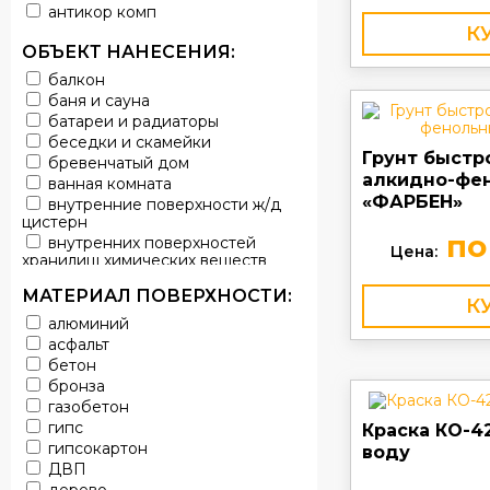
антикор комп
К
ОБЪЕКТ НАНЕСЕНИЯ:
балкон
баня и сауна
батареи и радиаторы
беседки и скамейки
Грунт быстр
бревенчатый дом
алкидно-фе
ванная комната
«ФАРБЕН»
внутренние поверхности ж/д
цистерн
по
внутренних поверхностей
Цена:
хранилищ химических веществ
водопроводы
МАТЕРИАЛ ПОВЕРХНОСТИ:
ворота
К
выхлопные системы
алюминий
автомобилей
асфальт
газопроводы
бетон
гараж
бронза
гидротехнические сооружения
газобетон
городской транспорт
гипс
Краска КО-4
грузовые вагоны
гипсокартон
воду
двери металлические
ДВП
детали двигателей