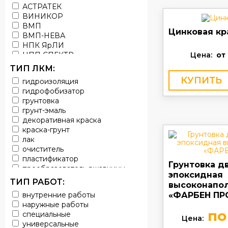
АСТРАТЕК
ВИНИКОР
ВМП
Цинковая кр
ВМП-НЕВА
НПК ЯрЛИ
НПП СПЕКТР
Цена:
от
НПФ ЭМАЛЬ
ТИП ЛКМ:
ТЕРМА
КУПИТЬ
гидроизоляция
УРЕПЛЕН
гидрофобизатор
грунтовка
грунт-эмаль
декоративная краска
краска-грунт
лак
очиститель
пластификатор
Грунтовка д
преобразователь ржавчины
эпоксидная
эмаль
ТИП РАБОТ:
высоконапо
Краска
внутренние работы
«ФАРБЕН ПР
Покрытие
наружные работы
грунт эмаль
по
специальные
защитное покрытие
Цена:
универсальные