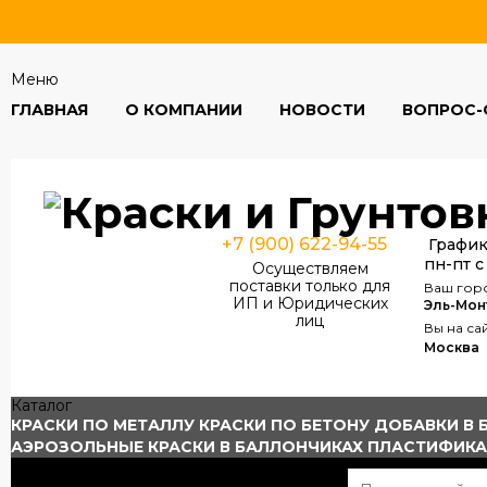
Меню
ГЛАВНАЯ
О КОМПАНИИ
НОВОСТИ
ВОПРОС-
+7 (900) 622-94-55
График
пн-пт с
Осуществляем
поставки только для
Ваш гор
ИП и Юридических
Эль-Мон
лиц
Вы на са
Москва
Каталог
КРАСКИ ПО МЕТАЛЛУ
КРАСКИ ПО БЕТОНУ
ДОБАВКИ В 
АЭРОЗОЛЬНЫЕ КРАСКИ В БАЛЛОНЧИКАХ
ПЛАСТИФИК