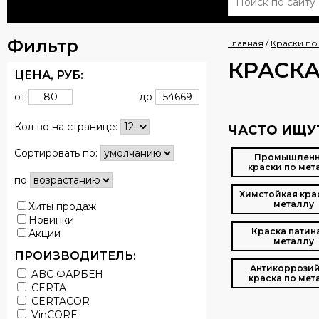
Фильтр
Главная
/
Краски по
КРАСКА
ЦЕНА,
РУБ
:
от
до
Кол-во на странице:
ЧАСТО ИЩУ
Сортировать по:
Промышлен
краски по мет
по
Химстойкая кра
металлу
Хиты продаж
Новинки
Краска патин
Акции
металлу
ПРОИЗВОДИТЕЛЬ:
Антикоррози
ABC ФАРБЕН
краска по мет
CERTA
CERTACOR
VinCORE