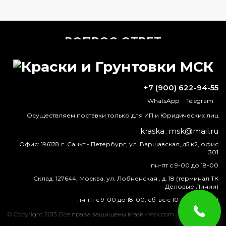
ВОПРОС-ОТВЕТ
Почему именно желтые цинковые
шурупы?
+7 (900) 622-94-55
В чем разница акриловой и
WhatsApp
Telegram
водоэмульсионной краски?
Осуществляем поставки только для ИП и Юридических лиц
kraska_msk@mail.ru
Какую краску разбавляют уайт-
спиритом?
Офис:
196128 г. Санкт - Петербург, ул. Варшавская, д5 к2, офис
301
Для чего грунтовка по металлу?
пн-пт с 9-00 до 18-00
Склад:
127644, Москва, ул. Лобненская , д. 18 (терминал ТК
Деловые Линии)
пн-пт с 9-00 до 18-00, сб-вс с 10-00 до 16-00
краска
эмаль
металлу
купить
грунт
металла
© Copyright 2013. Все права защищены kraski-msk.com