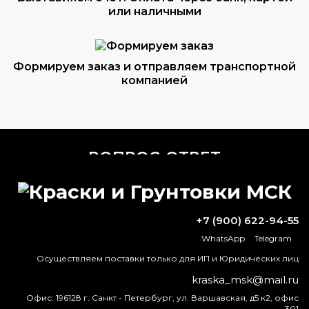
или наличными
Формируем заказ и отправляем транспортной
компанией
ВОПРОС-ОТВЕТ
Какой растворитель нужен для
термостойкой краски?
+7 (900) 622-94-55
В чем разница между эмалью и
WhatsApp
Telegram
краской?
Осуществляем поставки только для ИП и Юридических лиц
kraska_msk@mail.ru
Какой грунт по ржавчине лучше?
Офис:
196128 г. Санкт - Петербург, ул. Варшавская, д5 к2, офис
301