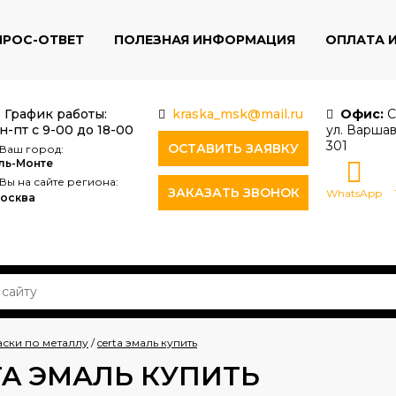
ПРОС-ОТВЕТ
ПОЛЕЗНАЯ ИНФОРМАЦИЯ
ОПЛАТА 
График работы:
kraska_msk@mail.ru
Офис:
С
н-пт с 9-00 до 18-00
ул. Варшав
301
ОСТАВИТЬ ЗАЯВКУ
Ваш город:
ль-Монте
Вы на сайте региона:
ЗАКАЗАТЬ ЗВОНОК
WhatsApp
осква
аски по металлу
/
certa эмаль купить
TA ЭМАЛЬ КУПИТЬ