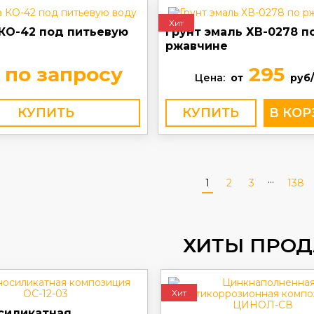
Хит
 КО-42 под питьевую
Грунт эмаль ХВ-0278 п
ржавчине
по запросу
295
Цена:
от
руб/
КУПИТЬ
КУПИТЬ
...
1
2
3
138
ХИТЫ ПРО
Хит
силикатная