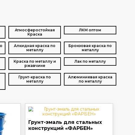
Атмосферостойкая
ЛКМ оптом
Краска
о
Алкидная краска по
Бронзовая краска по
металлу
металлу
Краска по металлу и
Лак по металлу
ржавчине
Грунт-краска по
Алюминиевая краска
металлу
по металлу
Грунт-эмаль для стальных
конструкций «ФАРБЕН»