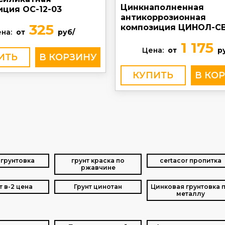
Цинкнаполненная
иция ОС-12-03
антикоррозионная
325
композиция ЦИНОЛ-С
на:
от
руб/
1 175
Цена:
от
р
ИТЬ
КУПИТЬ
грунтовка
грунт краска по
certacor пропитка
ржавчине
т в-2 цена
Грунт цинотан
Цинковая грунтовка 
металлу