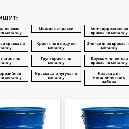
ИЩУТ:
ышленные
Мостовые краски
Антикоррозионная
по металлу
краска по металлу
ая краска по
Краска под воду по
Эпоксидная краска п
таллу
металлу
металлу
 патина по
Грунт краска по
Двухкомпонентная
таллу
металлу
краска по металлу
ррозийная
Краска для чугуна по
Краска для
по металлу
металлу
металлического
забора