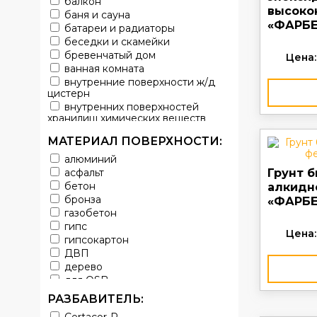
балкон
высоко
баня и сауна
«ФАРБЕ
батареи и радиаторы
беседки и скамейки
бревенчатый дом
Цена:
ванная комната
внутренние поверхности ж/д
цистерн
внутренних поверхностей
хранилищ химических веществ
водопроводы
МАТЕРИАЛ ПОВЕРХНОСТИ:
ворота
выхлопные системы
алюминий
автомобилей
асфальт
Грунт 
газопроводы
бетон
алкидн
гараж
бронза
«ФАРБЕ
гидротехнические сооружения
газобетон
городской транспорт
гипс
Цена:
грузовые вагоны
гипсокартон
двери металлические
ДВП
детали двигателей
дерево
детали машин
для OSB
детали механизмов
для бетона
РАЗБАВИТЕЛЬ:
для автомобилей
для гипса