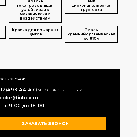
о
Краска
вмп
токопроводящая
цинконаполненная
устойчивая к
грунтовка
механическим
воздействиям
Краска для пожарных
Эмаль
щитов
кремнийорганическая
ко 8104
812)493-44-47
(многоканальный)
color@inbox.ru
т с 9-00 до 18-00
ЗАКАЗАТЬ ЗВОНОК