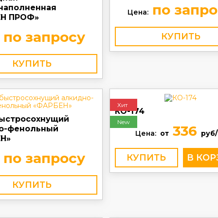
по запро
наполненная
Цена:
Н ПРОФ»
по запросу
КУПИТЬ
КУПИТЬ
Хит
КО-174
быстросохнущий
New
336
о-фенольный
Цена:
от
руб/
Н»
по запросу
КУПИТЬ
КУПИТЬ