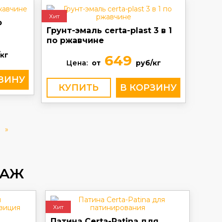
Хит
о
Грунт-эмаль certa-plast 3 в 1
по ржавчине
кг
649
Цена:
от
руб/кг
КУПИТЬ
»
ДАЖ
Хит
Патина Certa-Patina для