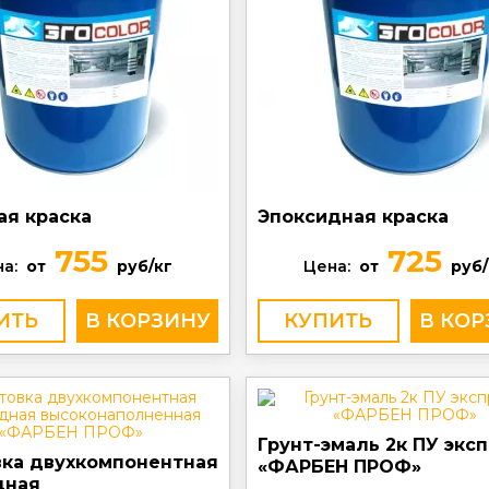
ая краска
Эпоксидная краска
755
725
а:
от
руб/кг
Цена:
от
руб/
ИТЬ
КУПИТЬ
Грунт-эмаль 2к ПУ экс
вка двухкомпонентная
«ФАРБЕН ПРОФ»
дная