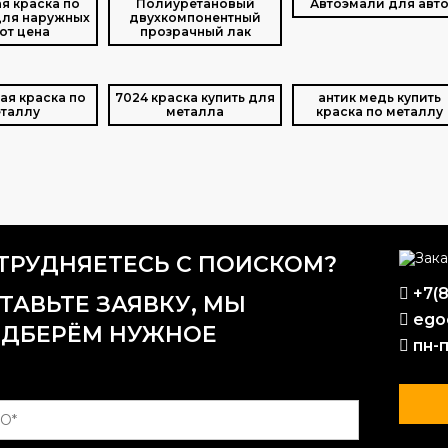
я краска по
Полиуретановый
Автоэмали для авт
для наружных
двухкомпонентный
от цена
прозрачный лак
ая краска по
7024 краска купить для
антик медь купить
таллу
металла
краска по металлу
ТРУДНЯЕТЕСЬ С ПОИСКОМ?
+7(
ТАВЬТЕ ЗАЯВКУ, МЫ
ego
ДБЕРЁМ НУЖНОЕ
пн-п