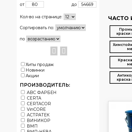
от
до
Кол-во на странице:
ЧАСТО 
Сортировать по:
Пром
краски 
по
Химстойк
ме
Краска
Хиты продаж
ме
Новинки
Акции
Антико
краска 
ПРОИЗВОДИТЕЛЬ:
ABC ФАРБЕН
CERTA
CERTACOR
VinCORE
АСТРАТЕК
ВИНИКОР
ВМП
ВМП-НЕВА