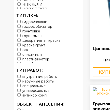
НПК ЯрЛИ
НПП СПЕКТР
НПФ ЭМАЛЬ
ТИП ЛКМ:
ТЕРМА
гидроизоляция
УРЕПЛЕН
гидрофобизатор
грунтовка
грунт-эмаль
декоративная краска
краска-грунт
Цинков
лак
очиститель
пластификатор
Цен
преобразователь ржавчины
эмаль
ТИП РАБОТ:
КУП
Краска
внутренние работы
Покрытие
наружные работы
грунт эмаль
специальные
защитное покрытие
универсальные
антикор комп
Грунто
ОБЪЕКТ НАНЕСЕНИЯ:
эпокси