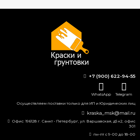
Формируем заказ и отправляем транспортной
компанией
ВОПРОС-ОТВЕТ
+7 (900) 622-94-55
Какая краска хорошо ложится на
металл?
WhatsApp
Telegram
Для чего 650 растворитель?
Осуществляем поставки только для ИП и Юридических лиц
kraska_msk@mail.ru
Какая краска лучше для алюминия?
Офис:
196128 г. Санкт - Петербург, ул. Варшавская, д5 к2, офис
301
Безопасно ли носить патинированные
украшения?
пн-пт с 9-00 до 18-00