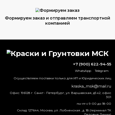
Формируем заказ и отправляем транспортной
компанией
ВОПРОС-ОТВЕТ
+7 (900) 622-94-55
Какой материал выдерживает
температуру 1000 градусов?
WhatsApp
Telegram
Осуществляем поставки только для ИП и Юридических лиц
Антивандальная краска для металла с
kraska_msk@mail.ru
доставкой до иркутска
Офис:
196128 г. Санкт - Петербург, ул. Варшавская, д5 к2, офис
301
Как наносить цинк на металл?
пн-пт с 9-00 до 18-00
Склад:
127644, Москва, ул. Лобненская , д. 18 (терминал ТК
Деловые Линии)