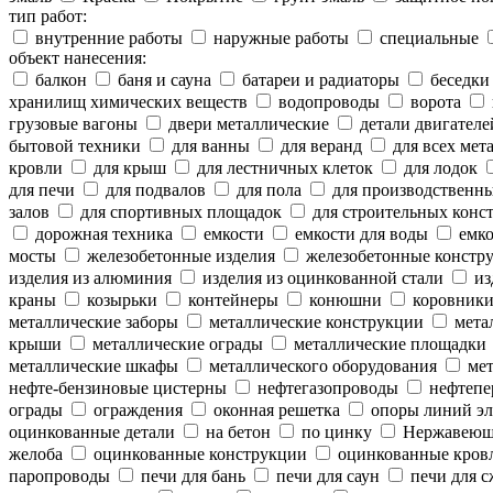
тип работ:
внутренние работы
наружные работы
специальные
объект нанесения:
балкон
баня и сауна
батареи и радиаторы
беседки
хранилищ химических веществ
водопроводы
ворота
грузовые вагоны
двери металлические
детали двигателе
бытовой техники
для ванны
для веранд
для всех мет
кровли
для крыш
для лестничных клеток
для лодок
для печи
для подвалов
для пола
для производственн
залов
для спортивных площадок
для строительных конс
дорожная техника
емкости
емкости для воды
емко
мосты
железобетонные изделия
железобетонные констр
изделия из алюминия
изделия из оцинкованной стали
из
краны
козырьки
контейнеры
конюшни
коровник
металлические заборы
металлические конструкции
метал
крыши
металлические ограды
металлические площадки
металлические шкафы
металлического оборудования
мет
нефте-бензиновые цистерны
нефтегазопроводы
нефтепе
ограды
ограждения
оконная решетка
опоры линий эл
оцинкованные детали
на бетон
по цинку
Нержавеющ
желоба
оцинкованные конструкции
оцинкованные кров
паропроводы
печи для бань
печи для саун
печи для с