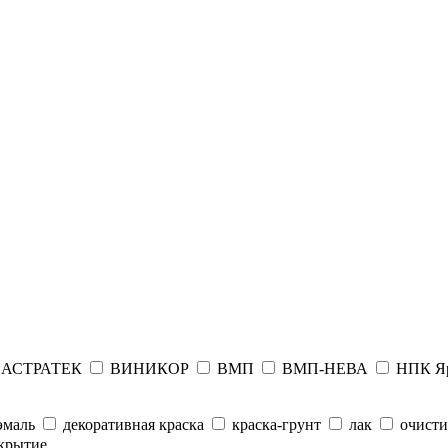
АСТРАТЕК
ВИНИКОР
ВМП
ВМП-НЕВА
НПК Я
эмаль
декоративная краска
краска-грунт
лак
очисти
крытие