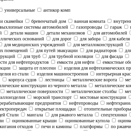
универсальные
антикор комп
 и скамейки
бревенчатый дом
ванная комната
внутренн
выхлопные системы автомобилей
газопроводы
гараж
й
детали машин
детали механизмов
для автомобилей
аллических оснований
для дорог
для забора
для кабеля
для медицинских учреждений
для металлоконструкций
ых помещений
для путей эвакуации
для радиаторов
для
трукций
для труб
для трубной изоляции
для фасада
сти для нефтепродуктов
емкости для нефти
емкостные об
укции
защита от плесени
изделия для нефтехимических п
делия из стали
изделия машиностроения
интерьерная крас
и
корпуса судов
лестницы
металлические ворота
мет
лические конструкции из черного металла
металлические ко
металлические поверхности
металлические столбы
мет
аллоизделия
морской транспорт
мостовые конструкции
рерабатывающие предприятия
нефтепроводы
нефтехрани
ектропередач
открытые площадки
отопительные прибор
ей Стали
мангала
для ржавого металла
спецтехники
ли
оцинкованные крыши
оцинкованные купола
оцинк
жигания отходов
печи и камины
платформы
по ржавч