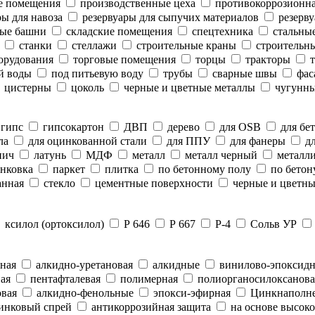
е помещения
производственные цеха
противокоррозионн
ы для навоза
резервуары для сыпучих материалов
резерву
ые башни
складские помещения
спецтехника
стальны
станки
стеллажи
строительные краны
строительны
орудования
торговые помещения
торцы
тракторы
т
й воды
под питьевую воду
трубы
сварные швы
фас
цистерны
цоколь
черные и цветные металлы
чугунны
гипс
гипсокартон
ДВП
дерево
для OSB
для бе
ла
для оцинкованной стали
для ППУ
для фанеры
дл
пич
латунь
МДФ
металл
металл черный
металли
нковка
паркет
плитка
по бетонному полу
по бетон
анная
стекло
цементные поверхности
черные и цветны
ксилол (ортоксилол)
Р 646
Р 667
Р-4
Сольв УР
ная
алкидно-уретановая
алкидные
винилово-эпоксид
ая
пентафталевая
полимерная
полиорганосилоксанова
вая
алкидно-фенольные
эпокси-эфирная
Цинкнаполн
инковый спрей
антикоррозийная защита
на основе высоко