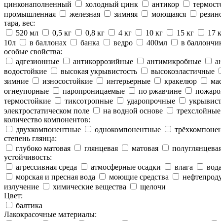
цинконаполненный
холодный цинк
антикор
термост
промышленная
железная
зимняя
моющаяся
резин
тара, вес:
520 мл
0,5 кг
0,8 кг
4 кг
10 кг
15 кг
17 
10л
в баллонах
банка
ведро
400мл
в баллончи
особые свойства:
адгезионные
антикоррозийные
антимикробные
а
водостойкие
высокая укрывистость
высокоэластичные
зимние
износостойкие
интерьерные
кракелюр
ма
огнеупорные
паропроницаемые
по ржавчине
пожаро
термостойкие
тиксотропные
ударопрочные
укрывис
электростатическом поле
на водной основе
трехслойные
количество компонентов:
двухкомпонентные
однокомпонентные
трёхкомпоне
степень глянца:
глубоко матовая
глянцевая
матовая
полуглянцева
устойчивость:
агрессивная среда
атмосферные осадки
влага
вод
морская и пресная вода
моющие средства
нефтепрод
излучение
химические вещества
щелочи
Цвет:
балтика
Лакокрасочные материалы: