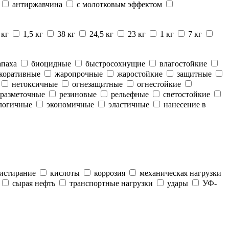
антиржавчина
с молотковым эффектом
 кг
1,5 кг
38 кг
24,5 кг
23 кг
1 кг
7 кг
апаха
биоцидные
быстросохнущие
влагостойкие
коративные
жаропрочные
жаростойкие
защитные
нетоксичные
огнезащитные
огнестойкие
разметочные
резиновые
рельефные
светостойкие
логичные
экономичные
эластичные
нанесение в
истирание
кислоты
коррозия
механическая нагрузки
сырая нефть
транспортные нагрузки
удары
УФ-