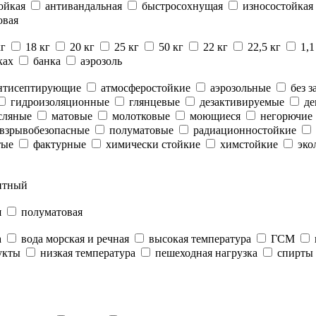
ойкая
антивандальная
быстросохнущая
износостойкая
овая
кг
18 кг
20 кг
25 кг
50 кг
22 кг
22,5 кг
1,1
ках
банка
аэрозоль
нтисептирующие
атмосферостойкие
аэрозольные
без з
гидроизоляционные
глянцевые
дезактивируемые
де
сляные
матовые
молотковые
моющиеся
негорючие
взрывобезопасные
полуматовые
радиационностойкие
тые
фактурные
химически стойкие
химстойкие
эко
нтный
я
полуматовая
а
вода морская и речная
высокая температура
ГСМ
укты
низкая температура
пешеходная нагрузка
спирты