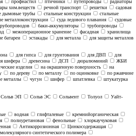
ая
профнастил
птичники
путепроводы
радиаторы
ары хим.веществ
речной транспорт
решетки
садовая
е дымовые трубы
стальные конструкции
стальные
е металлоконструкции
суда ледового плавания
судовые
рубопроводов
баки-аккумуляторы
трубопроводы
ад
межоперационное хранение
фасадная
хранилища
е батареи
эстакады
для металла
для защиты металлов
тона
для гипса
для грунтования
для ДВП
для
я шифера
древесина
ДСП
дюралюминий
ЖБИ
ческие изделия
на окрашенную поверхность
на
у
по дереву
по металлу
по оцинковке
по ржавчине
е металлы
чугун
шифер
шпатлевка
штукатурка
Сольв ЭП
Сольв ЭС
Сольвент
Толуол
Уайт-
ные
водная
глифталевые
кремнийорганическая
я
полиуретановая
фенольные
хлоркаучуковая
енная
Антикоррозионная
Цинкосодержащая
молекулярного синтетического полимера