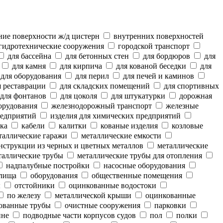
ие поверхности ж/д цистерн
внутренних поверхностей
гидротехнические сооружения
городской транспорт
для бассейна
для бетонных стен
для бордюров
для
для камня
для кирпича
для кованой беседки
для
для оборудования
для перил
для печей и каминов
 реставрации
для складских помещений
для спортивных
для фонтанов
для цоколя
для штукатурки
дорожная
орудования
железнодорожный транспорт
железные
редприятий
изделия для химических предприятий
ка
кабели
калитки
кованые изделия
козловые
аллические гаражи
металлические емкости
нструкции из черных и цветных металлов
металлические
аллические трубы
металлические трубы для отопления
надпалубные постройки
насосные оборудования
лища
оборудования
общественные помещения
ы
отстойники
оцинкованные водостоки
по железу
металлической крыши
оцинкованные
ованные трубы
очистные сооружения
парковки
ине
подводные части корпусов судов
пол
полки