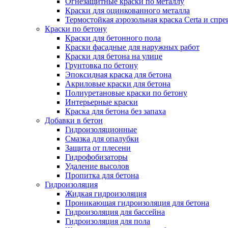
Огнезащитные краски по металлу
Краски для оцинкованного металла
Термостойкая аэрозольная краска Certa и спре
Краски по бетону
Краски для бетонного пола
Краски фасадные для наружных работ
Краски для бетона на улице
Грунтовка по бетону
Эпоксидная краска для бетона
Акриловые краски для бетона
Полиуретановые краски по бетону
Интерьерные краски
Краска для бетона без запаха
Добавки в бетон
Гидроизоляционные
Смазка для опалубки
Защита от плесени
Гидрофобизаторы
Удаление высолов
Пропитка для бетона
Гидроизоляция
Жидкая гидроизоляция
Проникающая гидроизоляция для бетона
Гидроизоляция для бассейна
Гидроизоляция для пола