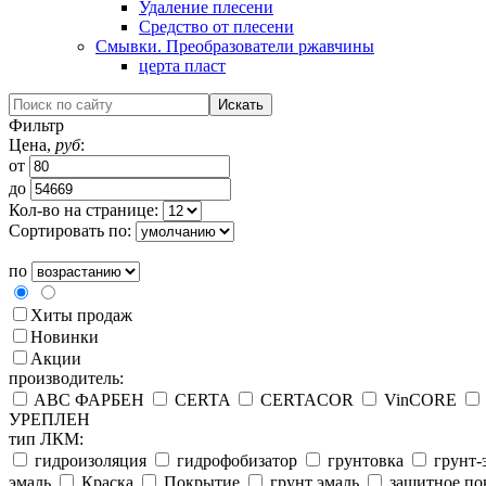
Удаление плесени
Средство от плесени
Смывки. Преобразователи ржавчины
церта пласт
Фильтр
Цена,
руб
:
от
до
Кол-во на странице:
Сортировать по:
по
Хиты продаж
Новинки
Акции
производитель:
ABC ФАРБЕН
CERTA
CERTACOR
VinCORE
УРЕПЛЕН
тип ЛКМ:
гидроизоляция
гидрофобизатор
грунтовка
грунт-
эмаль
Краска
Покрытие
грунт эмаль
защитное по