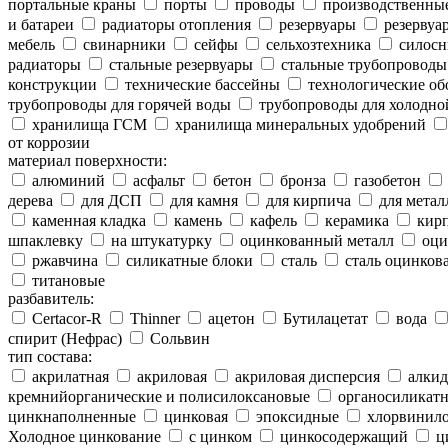
портальные краны
порты
проводы
производственны
и батареи
радиаторы отопления
резервуары
резервуар
мебель
свинарники
сейфы
сельхозтехника
силосн
радиаторы
стальные резервуары
стальные трубопроводы
конструкции
технические бассейны
технологические об
трубопроводы для горячей воды
трубопроводы для холодно
хранилища ГСМ
хранилища минеральных удобрений
от коррозии
материал поверхности:
алюминий
асфальт
бетон
бронза
газобетон
дерева
для ДСП
для камня
для кирпича
для метал
каменная кладка
камень
кафель
керамика
кир
шпаклевку
на штукатурку
оцинкованный металл
оци
ржавчина
силикатные блоки
сталь
сталь оцинков
титановые
разбавитель:
Certacor-R
Thinner
ацетон
Бутилацетат
вода
спирит (Нефрас)
Сольвин
тип состава:
акрилатная
акриловая
акриловая дисперсия
алкид
кремнийорганические и полисилоксановые
органосиликатн
цинкнаполненные
цинковая
эпоксидные
хлорвинило
Холодное цинкование
с цинком
цинкосодержащий
ц