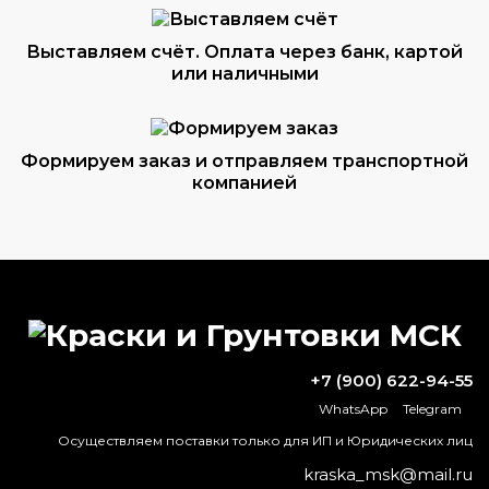
Выставляем счёт. Оплата через банк, картой
или наличными
Формируем заказ и отправляем транспортной
компанией
ВОПРОС-ОТВЕТ
В какой пропорции разбавлять
+7 (900) 622-94-55
краску?
WhatsApp
Telegram
В чем недостаток алкидной краски?
Осуществляем поставки только для ИП и Юридических лиц
kraska_msk@mail.ru
Какой растворитель лучше растворяет