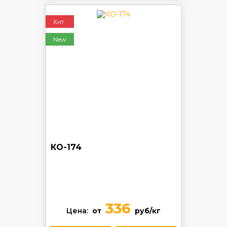
Хит
New
КО-174
336
Цена:
от
руб/кг