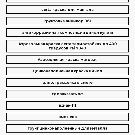
certa краска для мангала
грунтовка виникор 061
антикоррозийная композиция цинол купить
Аэрозольная краска certa термостойкая до 400
градусов, ral 7040
Аэрозольная краска матовая
Цинконаполненная краска цинол
алпол расценка в смете
где заказать пф
вд-ак-111
вмп нева
грунт цинконаполненный для металла