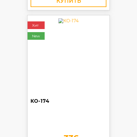
КУПИТЬ
Хит
New
КО-174