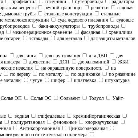
ая
профнастил
птичники
путепроводы
радиаторы
ары хим.веществ
речной транспорт
решетки
садовая
е дымовые трубы
стальные конструкции
стальные
е металлоконструкции
суда ледового плавания
судовые
рубопроводов
баки-аккумуляторы
трубопроводы
ад
межоперационное хранение
фасадная
хранилища
е батареи
эстакады
для металла
для защиты металлов
тона
для гипса
для грунтования
для ДВП
для
я шифера
древесина
ДСП
дюралюминий
ЖБИ
ческие изделия
на окрашенную поверхность
на
у
по дереву
по металлу
по оцинковке
по ржавчине
е металлы
чугун
шифер
шпатлевка
штукатурка
Сольв ЭП
Сольв ЭС
Сольвент
Толуол
Уайт-
ные
водная
глифталевые
кремнийорганическая
я
полиуретановая
фенольные
хлоркаучуковая
енная
Антикоррозионная
Цинкосодержащая
молекулярного синтетического полимера