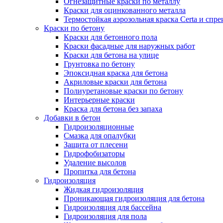
Огнезащитные краски по металлу
Краски для оцинкованного металла
Термостойкая аэрозольная краска Certa и спре
Краски по бетону
Краски для бетонного пола
Краски фасадные для наружных работ
Краски для бетона на улице
Грунтовка по бетону
Эпоксидная краска для бетона
Акриловые краски для бетона
Полиуретановые краски по бетону
Интерьерные краски
Краска для бетона без запаха
Добавки в бетон
Гидроизоляционные
Смазка для опалубки
Защита от плесени
Гидрофобизаторы
Удаление высолов
Пропитка для бетона
Гидроизоляция
Жидкая гидроизоляция
Проникающая гидроизоляция для бетона
Гидроизоляция для бассейна
Гидроизоляция для пола