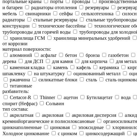
портальные краны
порты
проводы
производственны
и батареи
радиаторы отопления
резервуары
резервуар
мебель
свинарники
сейфы
сельхозтехника
силосн
радиаторы
стальные резервуары
стальные трубопроводы
конструкции
технические бассейны
технологические об
трубопроводы для горячей воды
трубопроводы для холодно
хранилища ГСМ
хранилища минеральных удобрений
от коррозии
материал поверхности:
алюминий
асфальт
бетон
бронза
газобетон
дерева
для ДСП
для камня
для кирпича
для метал
каменная кладка
камень
кафель
керамика
кир
шпаклевку
на штукатурку
оцинкованный металл
оци
ржавчина
силикатные блоки
сталь
сталь оцинков
титановые
разбавитель:
Certacor-R
Thinner
ацетон
Бутилацетат
вода
спирит (Нефрас)
Сольвин
тип состава:
акрилатная
акриловая
акриловая дисперсия
алкид
кремнийорганические и полисилоксановые
органосиликатн
цинкнаполненные
цинковая
эпоксидные
хлорвинило
Холодное цинкование
с цинком
цинкосодержащий
ц