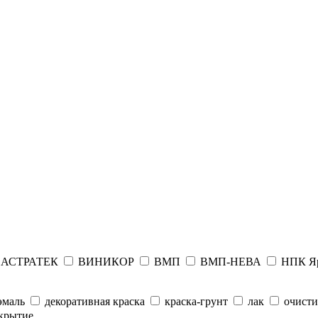
АСТРАТЕК
ВИНИКОР
ВМП
ВМП-НЕВА
НПК Я
эмаль
декоративная краска
краска-грунт
лак
очисти
крытие