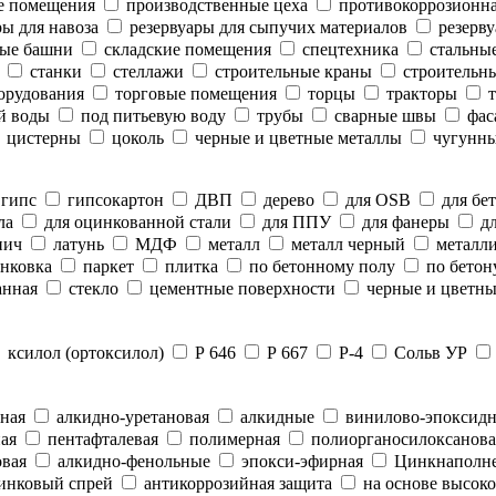
е помещения
производственные цеха
противокоррозионн
ы для навоза
резервуары для сыпучих материалов
резерву
ые башни
складские помещения
спецтехника
стальны
станки
стеллажи
строительные краны
строительны
орудования
торговые помещения
торцы
тракторы
т
й воды
под питьевую воду
трубы
сварные швы
фас
цистерны
цоколь
черные и цветные металлы
чугунны
гипс
гипсокартон
ДВП
дерево
для OSB
для бе
ла
для оцинкованной стали
для ППУ
для фанеры
дл
пич
латунь
МДФ
металл
металл черный
металли
нковка
паркет
плитка
по бетонному полу
по бетон
анная
стекло
цементные поверхности
черные и цветны
ксилол (ортоксилол)
Р 646
Р 667
Р-4
Сольв УР
ная
алкидно-уретановая
алкидные
винилово-эпоксид
ая
пентафталевая
полимерная
полиорганосилоксанова
вая
алкидно-фенольные
эпокси-эфирная
Цинкнаполн
инковый спрей
антикоррозийная защита
на основе высоко