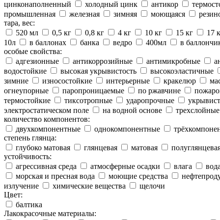
цинконаполненный
холодный цинк
антикор
термост
промышленная
железная
зимняя
моющаяся
резин
тара, вес:
520 мл
0,5 кг
0,8 кг
4 кг
10 кг
15 кг
17 
10л
в баллонах
банка
ведро
400мл
в баллончи
особые свойства:
адгезионные
антикоррозийные
антимикробные
а
водостойкие
высокая укрывистость
высокоэластичные
зимние
износостойкие
интерьерные
кракелюр
ма
огнеупорные
паропроницаемые
по ржавчине
пожаро
термостойкие
тиксотропные
ударопрочные
укрывис
электростатическом поле
на водной основе
трехслойные
количество компонентов:
двухкомпонентные
однокомпонентные
трёхкомпоне
степень глянца:
глубоко матовая
глянцевая
матовая
полуглянцева
устойчивость:
агрессивная среда
атмосферные осадки
влага
вод
морская и пресная вода
моющие средства
нефтепрод
излучение
химические вещества
щелочи
Цвет:
балтика
Лакокрасочные материалы: