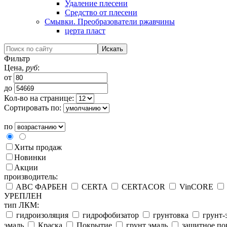
Удаление плесени
Средство от плесени
Смывки. Преобразователи ржавчины
церта пласт
Фильтр
Цена,
руб
:
от
до
Кол-во на странице:
Сортировать по:
по
Хиты продаж
Новинки
Акции
производитель:
ABC ФАРБЕН
CERTA
CERTACOR
VinCORE
УРЕПЛЕН
тип ЛКМ:
гидроизоляция
гидрофобизатор
грунтовка
грунт-
эмаль
Краска
Покрытие
грунт эмаль
защитное по