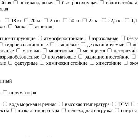
ойкая
антивандальная
быстросохнущая
износостойкая
овая
кг
18 кг
20 кг
25 кг
50 кг
22 кг
22,5 кг
1,1
ках
банка
аэрозоль
нтисептирующие
атмосферостойкие
аэрозольные
без з
гидроизоляционные
глянцевые
дезактивируемые
де
сляные
матовые
молотковые
моющиеся
негорючие
взрывобезопасные
полуматовые
радиационностойкие
тые
фактурные
химически стойкие
химстойкие
эко
нтный
я
полуматовая
а
вода морская и речная
высокая температура
ГСМ
укты
низкая температура
пешеходная нагрузка
спирты