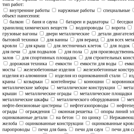
тип работ:
внутренние работы
наружные работы
специальные
объект нанесения:
балкон
баня и сауна
батареи и радиаторы
беседки
хранилищ химических веществ
водопроводы
ворота
грузовые вагоны
двери металлические
детали двигателе
бытовой техники
для ванны
для веранд
для всех мет
кровли
для крыш
для лестничных клеток
для лодок
для печи
для подвалов
для пола
для производственн
залов
для спортивных площадок
для строительных конс
дорожная техника
емкости
емкости для воды
емко
мосты
железобетонные изделия
железобетонные констр
изделия из алюминия
изделия из оцинкованной стали
из
краны
козырьки
контейнеры
конюшни
коровник
металлические заборы
металлические конструкции
метал
крыши
металлические ограды
металлические площадки
металлические шкафы
металлического оборудования
мет
нефте-бензиновые цистерны
нефтегазопроводы
нефтепе
ограды
ограждения
оконная решетка
опоры линий эл
оцинкованные детали
на бетон
по цинку
Нержавеющ
желоба
оцинкованные конструкции
оцинкованные кров
паропроводы
печи для бань
печи для саун
печи для с