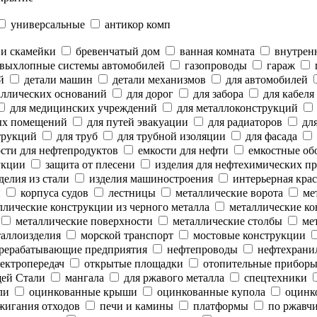
универсальные
антикор комп
 и скамейки
бревенчатый дом
ванная комната
внутренн
выхлопные системы автомобилей
газопроводы
гараж
й
детали машин
детали механизмов
для автомобилей
аллических оснований
для дорог
для забора
для кабеля
для медицинских учреждений
для металлоконструкций
ых помещений
для путей эвакуации
для радиаторов
для
трукций
для труб
для трубной изоляции
для фасада
сти для нефтепродуктов
емкости для нефти
емкостные об
укции
защита от плесени
изделия для нефтехимических п
делия из стали
изделия машиностроения
интерьерная крас
и
корпуса судов
лестницы
металлические ворота
мет
лические конструкции из черного металла
металлические ко
металлические поверхности
металлические столбы
мет
аллоизделия
морской транспорт
мостовые конструкции
рерабатывающие предприятия
нефтепроводы
нефтехрани
ектропередач
открытые площадки
отопительные прибор
ей Стали
мангала
для ржавого металла
спецтехники
ли
оцинкованные крыши
оцинкованные купола
оцинк
жигания отходов
печи и камины
платформы
по ржавч