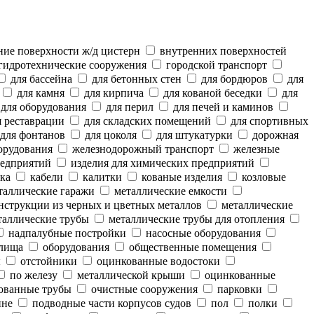
ие поверхности ж/д цистерн
внутренних поверхностей
гидротехнические сооружения
городской транспорт
для бассейна
для бетонных стен
для бордюров
для
для камня
для кирпича
для кованой беседки
для
для оборудования
для перил
для печей и каминов
 реставрации
для складских помещений
для спортивных
для фонтанов
для цоколя
для штукатурки
дорожная
орудования
железнодорожный транспорт
железные
редприятий
изделия для химических предприятий
ка
кабели
калитки
кованые изделия
козловые
аллические гаражи
металлические емкости
нструкции из черных и цветных металлов
металлические
аллические трубы
металлические трубы для отопления
надпалубные постройки
насосные оборудования
лища
оборудования
общественные помещения
ы
отстойники
оцинкованные водостоки
по железу
металлической крыши
оцинкованные
ованные трубы
очистные сооружения
парковки
ине
подводные части корпусов судов
пол
полки