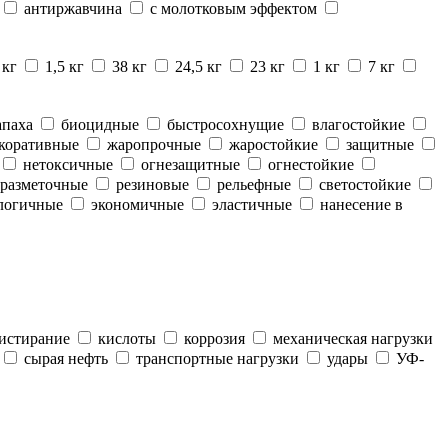
антиржавчина
с молотковым эффектом
 кг
1,5 кг
38 кг
24,5 кг
23 кг
1 кг
7 кг
апаха
биоцидные
быстросохнущие
влагостойкие
коративные
жаропрочные
жаростойкие
защитные
нетоксичные
огнезащитные
огнестойкие
разметочные
резиновые
рельефные
светостойкие
логичные
экономичные
эластичные
нанесение в
истирание
кислоты
коррозия
механическая нагрузки
сырая нефть
транспортные нагрузки
удары
УФ-