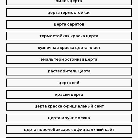
эмаль церта
церта термостойкая
церта саратов
термостойкая краска церта
кузнечная краска церта пласт
эмаль термостойкая церта
растворитель церта
церта спб
краски церта
церта краска официальный сайт
церта моунт москва
церта новочебоксарск официальный сайт