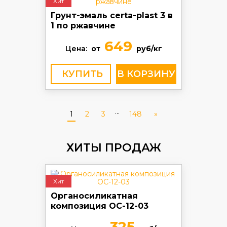
Хит
Грунт-эмаль certa-plast 3 в
1 по ржавчине
649
Цена:
от
руб/кг
КУПИТЬ
...
1
2
3
148
»
ХИТЫ ПРОДАЖ
Хит
Органосиликатная
композиция ОС-12-03
325