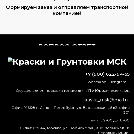
Формируем заказ и отправляем транспортной
компанией
ВОПРОС-ОТВЕТ
Как правильно красить термокраской?
+7 (900) 622-94-55
Какой цвет имеет RAL 2003?
WhatsApp
Telegram
В чем разница между металлической
Осуществляем поставки только для ИП и Юридических лиц
краской и краской с металлическими
kraska_msk@mail.ru
чешуйками?
Офис:
196128 г. Санкт - Петербург, ул. Варшавская, д5 к2, офис
301
Можно ли наносить антикор поверх
ржавчины?
пн-пт с 9-00 до 18-00
Склад:
127644, Москва, ул. Лобненская , д. 18 (терминал ТК
Деловые Линии)