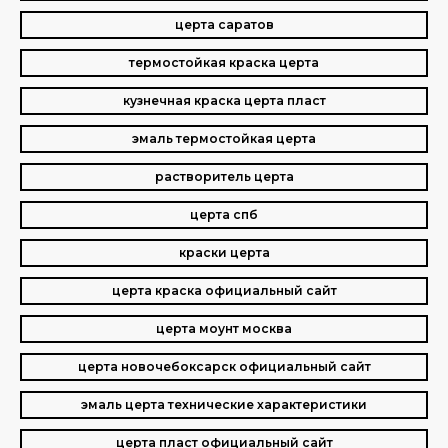
церта саратов
термостойкая краска церта
кузнечная краска церта пласт
эмаль термостойкая церта
растворитель церта
церта спб
краски церта
церта краска официальный сайт
церта моунт москва
церта новочебоксарск официальный сайт
эмаль церта технические характеристики
церта пласт официальный сайт