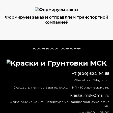
Формируем заказ и отправляем транспортной
компанией
ВОПРОС-ОТВЕТ
Для чего применяется уайт-спирит
+7 (900) 622-94-55
Каков расход цементно-песчаной
смеси на 1 м2?
WhatsApp
Telegram
Осуществляем поставки только для ИП и Юридических лиц
Можно ли красить батареи водно-
kraska_msk@mail.ru
дисперсионной краской?
Офис:
196128 г. Санкт - Петербург, ул. Варшавская, д5 к2, офис
301
Какой растворитель используется для
алкидной краски?
пн-пт с 9-00 до 18-00